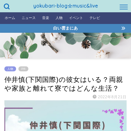
yokubari-blog☆music&live
ホーム
ニュース
音楽
人物
イベント
テレビ
白い雲まにあ
人物
PR
仲井慎(下関国際)の彼女はいる？両親
や家族と離れて寮ではどんな生活？
2022年8月21日