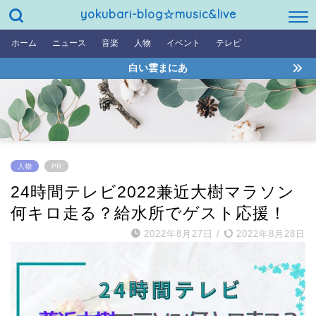
yokubari-blog☆music&live
ホーム
ニュース
音楽
人物
イベント
テレビ
白い雲まにあ
人物
PR
24時間テレビ2022兼近大樹マラソン
何キロ走る？給水所でゲスト応援！
2022年8月27日
/
2022年8月28日