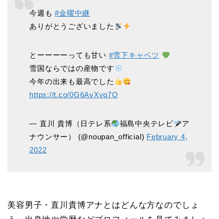
今週も
#金曜中継
ありがとうございました
とーーーーっても甘い
#雪下キャベツ
雪国ならではの産物です
今年の出来も最高でした
https://t.co/0G6AvXvq7Q
— 直川 貴博（日テレ系
福島中央テレビ
ア
ナウンサー） (@noupan_official)
February 4,
2022
美容男子・直川貴博アナとはどんな方なのでしょ