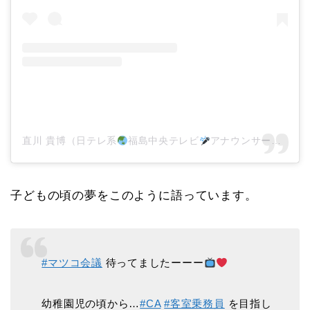
直川 貴博（日テレ系
福島中央テレビ
アナウンサー）(@noupan_official)がシェアした投稿
子どもの頃の夢をこのように語っています。
#マツコ会議
待ってましたーーー
幼稚園児の頃から…
#CA
#客室乗務員
を目指し