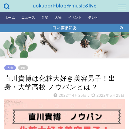
yokubari-blog☆music&live
ホーム
ニュース
音楽
人物
イベント
テレビ
白い雲まにあ
人物
PR
直川貴博は化粧大好き美容男子！出
身・大学高校 ノウパンとは？
2022年4月25日
/
2022年5月29日