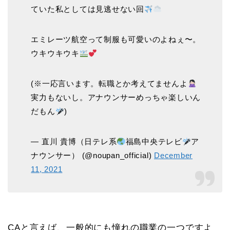
ていた私としては見逃せない回
エミレーツ航空って制服も可愛いのよねぇ〜。
ウキウキウキ
(※一応言います。転職とか考えてませんよ
実力もないし。アナウンサーめっちゃ楽しいん
だもん
)
— 直川 貴博（日テレ系
福島中央テレビ
ア
ナウンサー） (@noupan_official)
December
11, 2021
CAと言えば、一般的にも憧れの職業の一つですよ