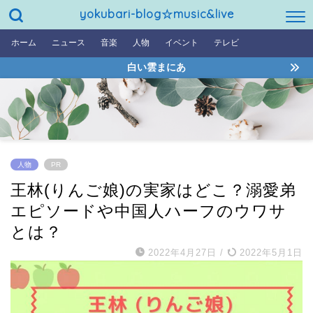
yokubari-blog☆music&live
ホーム
ニュース
音楽
人物
イベント
テレビ
白い雲まにあ
人物
PR
王林(りんご娘)の実家はどこ？溺愛弟
エピソードや中国人ハーフのウワサ
とは？
2022年4月27日
/
2022年5月1日