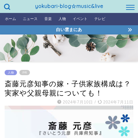
yokubari-blog☆music&live
ホーム
ニュース
音楽
人物
イベント
テレビ
白い雲まにあ
人物
PR
斎藤元彦知事の嫁・子供家族構成は？
実家や父親母親についても！
2024年7月10日
/
2024年7月11日