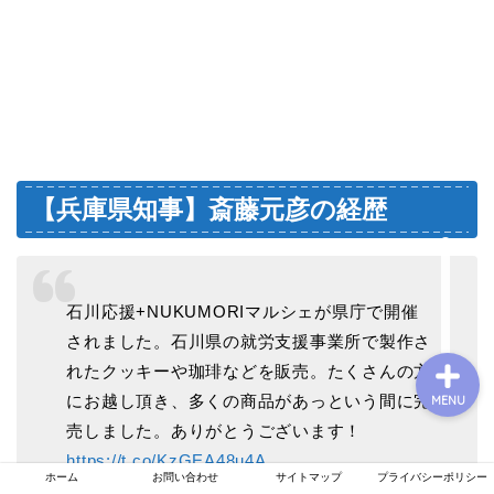
プロフィール
お問い合わせ
【兵庫県知事】斎藤元彦の経歴
運営者情報
プライバシーポリシー
石川応援+NUKUMORIマルシェが県庁で開催
されました。石川県の就労支援事業所で製作さ
れたクッキーや珈琲などを販売。たくさんの方
にお越し頂き、多くの商品があっという間に完
MENU
売しました。ありがとうございます！
https://t.co/KzGEA48u4A
ホーム
お問い合わせ
サイトマップ
プライバシーポリシー
pic.twitter.com/eBhAgKqCvl