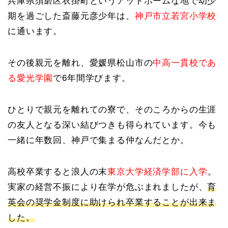
兵庫県須磨区衣掛町というアットホームな地で幼少
期を過ごした斎藤元彦少年は、
神戸市立若宮小学校
に通います。
その後親元を離れ、愛媛県松山市の
中高一貫校であ
る愛光学園
で6年間学びます。
ひとりで親元を離れての寮で、そのころからの生涯
の友人となる深い結びつきも得られています。今も
一緒に年数回、神戸で集まる仲なんだとか。
高校卒業すると浪人の末
東京大学経済学部に入学
。
実家の経営不振により在学が危ぶまれましたが、
育
英会の奨学金制度に助けられ卒業することが出来ま
した。