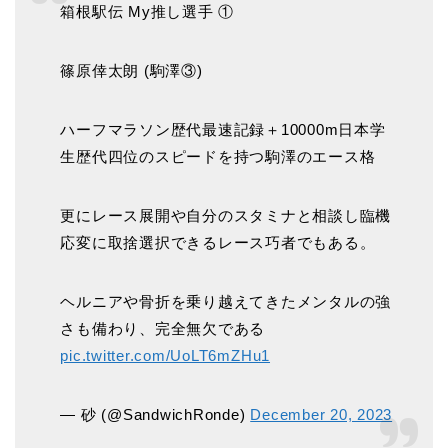
箱根駅伝 My推し選手 ①
篠原倖太朗 (駒澤③)
ハーフマラソン歴代最速記録＋10000m日本学
生歴代四位のスピードを持つ駒澤のエース格
更にレース展開や自分のスタミナと相談し臨機
応変に取捨選択できるレース巧者でもある。
ヘルニアや骨折を乗り越えてきたメンタルの強
さも備わり、完全無欠である
pic.twitter.com/UoLT6mZHu1
— 砂 (@SandwichRonde)
December 20, 2023