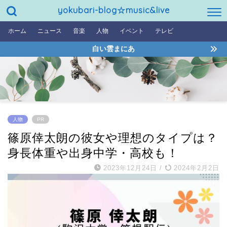
yokubari-blog☆music&live
ホーム
ニュース
音楽
人物
イベント
テレビ
白い雲まにあ
人物
PR
篠原倖太朗の彼女や理想のタイプは？
身長体重や出身中学・高校も！
2023年12月24日
/
2024年2月2日