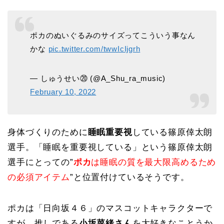
ポカのぬいぐるみのサイズってこういう事なん
かな
pic.twitter.com/twwIcIjgrh
— しゅうせい⑳ (@A_Shu_ra_music)
February 10, 2022
身体づくりのために
睡眠重要視
している篠原倖太朗
選手。「睡眠を重要視している」という篠原倖太朗
選手にとっての”
ポカ
は睡眠の質を最大限高めるため
の必須アイテム
”と位置付けているそうです。
ポカは「日向坂４６」のマスコットキャラクターで
すが、推しである
小坂菜緒さん
を大好きなことうか