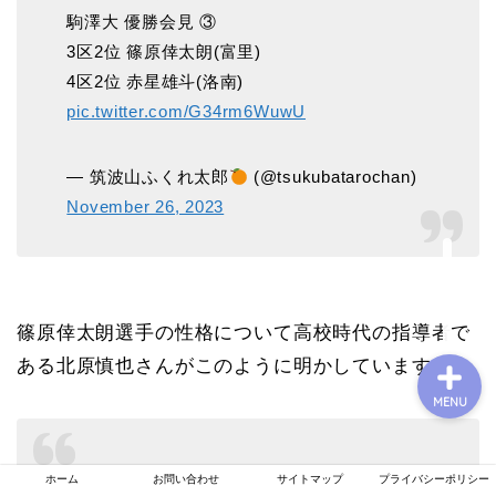
駒澤大 優勝会見 ③
3区2位 篠原倖太朗(富里)
4区2位 赤星雄斗(洛南)
プロフィール
pic.twitter.com/G34rm6WuwU
お問い合わせ
— 筑波山ふくれ太郎
(@tsukubatarochan)
November 26, 2023
運営者情報
プライバシーポリシー
篠原倖太朗選手の性格について高校時代の指導者で
ある北原慎也さんがこのように明かしています。
MENU
性格的にも「本当に素直でいい子です。中学の
ホーム
お問い合わせ
サイトマップ
プライバシーポリシー