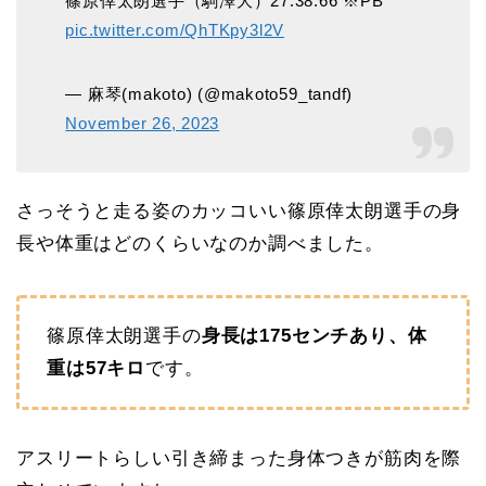
篠原倖太朗選手（駒澤大）27:38.66 ※PB
pic.twitter.com/QhTKpy3l2V
— 麻琴(makoto) (@makoto59_tandf)
November 26, 2023
さっそうと走る姿のカッコいい篠原倖太朗選手の身
長や体重はどのくらいなのか調べました。
篠原倖太朗選手の
身長は175センチあり、体
重は57キロ
です。
アスリートらしい引き締まった身体つきが筋肉を際