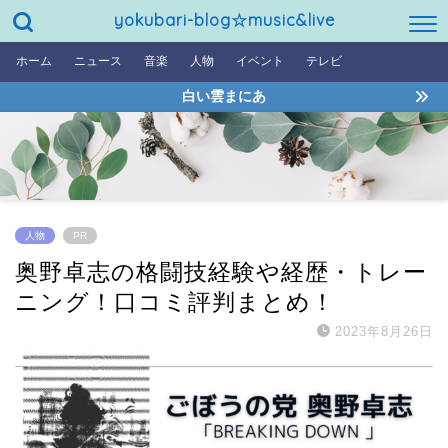
yokubari-blog☆music&live
ホーム
ニュース
音楽
人物
イベント
テレビ
白い雲まにあ
人物
PR
奥野卓志の格闘技経験や経歴・トレー
ニング！口コミ評判まとめ！
2023年8月26日