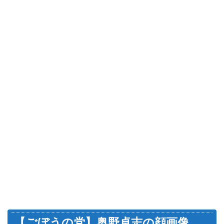
【ごぼうの党】奥野卓志の顔画像