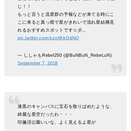
じ！！
もっと言うと流星群の予報などが来てる時にこ
こに来ると真っ暗で星がきれいで流れ星結構見
れるおすすめスポットです☆彡.。
pic.twitter.com/xzxhKkQdNQ
— ししゃもRebel250 (@BuNBuN_RebeLuN)
September 7, 2018
漆黒のキャンバスに宝石を散りばめたような、
綺麗な星空だったわ・・・
印旛沼公園いいな、よく見えるよ星が