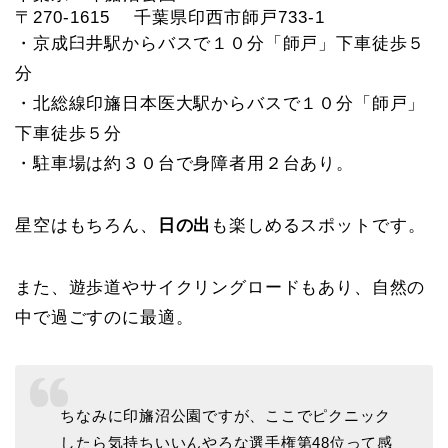
〒270-1615 千葉県印西市師戸733-1
・京成臼井駅からバスで１０分「師戸」下車徒歩５
分
・北総線印旛日本医大駅からバスで１０分「師戸」
下車徒歩５分
・駐車場は約３０台で身障者用２台あり。
星空はもちろん、
日の出
も楽しめるスポットです。
また、遊歩道やサイクリングロードもあり、自然の
中で過ごすのに最適。
ちなみに印旛沼公園ですが、ここでピクニック
したら気持ちいいんやろな選手権第48位って感