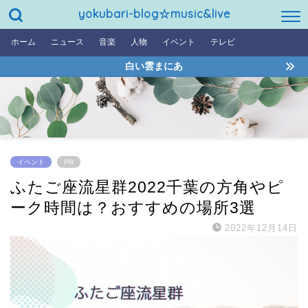
yokubari-blog☆music&live
ホーム
ニュース
音楽
人物
イベント
テレビ
白い雲まにあ
イベント
PR
ふたご座流星群2022千葉の方角やピ
ーク時間は？おすすめの場所3選
2022年12月14日