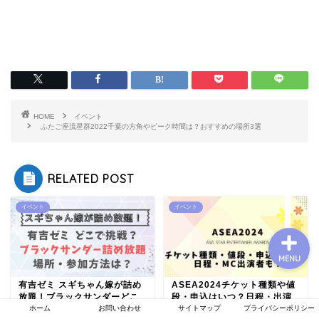
プロフィール
お問い合わせ
HOME
イベント
ふたご座流星群2022千葉の方角やピーク時間は？おすすめの場所3選
運営者情報
プライバシーポリシー
RELATED POST
イベント
イベント
MENU
有吉ゼミ スギちゃん嫁が詰め
ASEA2024チケット種類や値
放題！ブラックサンダーどこ
段・申込はいつ？日程・出演
ホーム
お問い合わせ
サイトマップ
プライバシーポリシー
で挑戦？参加方法は？
者も！