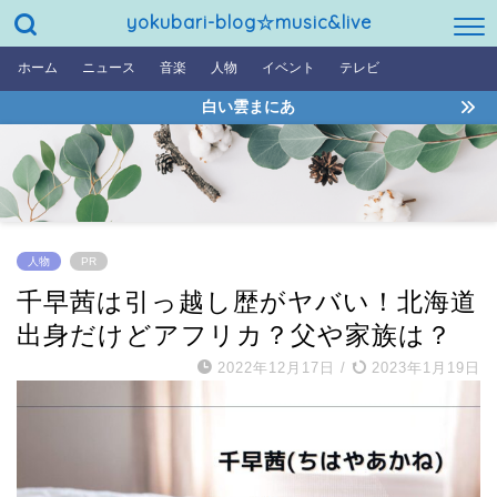
yokubari-blog☆music&live
ホーム
ニュース
音楽
人物
イベント
テレビ
白い雲まにあ
人物
PR
千早茜は引っ越し歴がヤバい！北海道
出身だけどアフリカ？父や家族は？
2022年12月17日
/
2023年1月19日