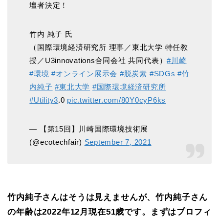
壇者決定！
竹内 純子 氏
（国際環境経済研究所 理事／東北大学 特任教
授／U3innovations合同会社 共同代表）
#川崎
#環境
#オンライン展示会
#脱炭素
#SDGs
#竹
内純子
#東北大学
#国際環境経済研究所
#Utility3
.0
pic.twitter.com/80Y0cyP6ks
— 【第15回】川崎国際環境技術展
(@ecotechfair)
September 7, 2021
竹内純子さんは
そうは見えませんが、竹内純子さん
の年齢は2022年12月現在51歳です。まずは
プロフィ