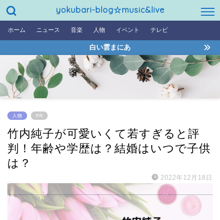
yokubari-blog☆music&live
ホーム
ニュース
音楽
人物
イベント
テレビ
白い雲まにあ
人物
PR
竹内純子が可愛いくて若すぎると評
判！年齢や学歴は？結婚はいつで子供
は？
2022年12月18日