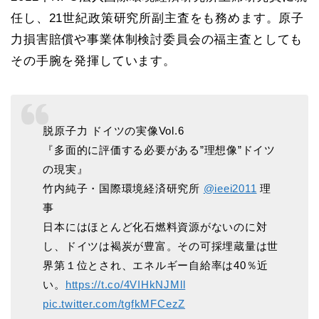
任し、21世紀政策研究所副主査をも務めます。原子
力損害賠償や事業体制検討委員会の福主査としても
その手腕を発揮しています。
脱原子力 ドイツの実像Vol.6
『多面的に評価する必要がある”理想像”ドイツ
の現実』
竹内純子・国際環境経済研究所
@ieei2011
理
事
日本にはほとんど化石燃料資源がないのに対
し、ドイツは褐炭が豊富。その可採埋蔵量は世
界第１位とされ、エネルギー自給率は40％近
い。
https://t.co/4VIHkNJMll
pic.twitter.com/tgfkMFCezZ