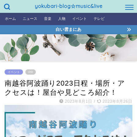
yokubari-blog☆music&live
ホーム
ニュース
音楽
人物
イベント
テレビ
白い雲まにあ
イベント
PR
南越谷阿波踊り2023日程・場所・ア
クセスは！屋台や見どころ紹介！
2023年8月1日
/
2023年8月26日