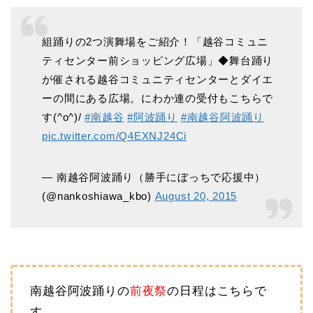
組踊りの2つ演舞場をご紹介！「越谷コミュニ
ティセンター前ショッピング広場」◆舞台踊り
が催される越谷コミュニティセンターとダイエ
ーの間にある広場。にわか連の受付もこちらで
す(^o^)/
#南越谷
#阿波踊り
#南越谷阿波踊り
pic.twitter.com/Q4EXNJ24Ci
— 南越谷阿波踊り（勝手にぼっちで応援中）
(@nankoshiawa_kbo)
August 20, 2015
南越谷阿波踊りの
前夜祭
の日程はこちらで
す。