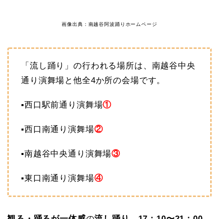
画像出典：南越谷阿波踊りホームページ
「流し踊り」の行われる場所は、南越谷中央
通り演舞場と他全4か所の会場です。
▪西口駅前通り演舞場
①
▪西口南通り演舞場
②
▪南越谷中央通り演舞場
③
▪東口南通り演舞場
④
観る・踊るが一体感
の
流し踊り 17：10〜21：00